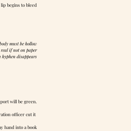
 lip begins to bleed
   my body must be hollow
s us real if not on paper
re a hyphen disappears
sport will be green.
tion officer cut it 
my hand into a book