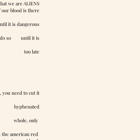
that we are ALIENS
of our blood is there
ntil it is dangerous
o so        until it is
too late
, you need to cut it
           hyphenated
          whole, only 
. the american red 