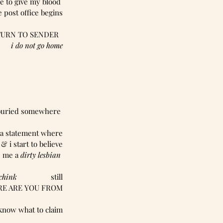
e to give my blood 
 post office begins
RETURN TO SENDER  
i do not go home
 buried somewhere 
ead a statement where
 i start to believe
 me a ​
dirty lesbian
chink     
​            ​still
ERE ARE YOU FROM
 know what to claim