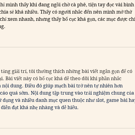
 chỉ mình thấy khi đang ngồi chờ cà phê, tiện tay đọc vài bình
chia sẻ khá nhiều. Thấy có người nhắc đến nên mình mở thử 
chỉ xem nhanh, nhưng thấy bố cục khá gọn, các mục được chi
ng.
 tảng giải trí, tôi thường thích những bài viết ngắn gọn để có 
. Bài viết này có bố cục khá dễ theo dõi khi phần nhắc 
ữa nội dung. Điều đó giúp mạch bài trở nên tự nhiên hơn 
cáo quá sớm. Nội dung tập trung vào trải nghiệm chung của
sử dụng và nhiều danh mục quen thuộc như slot, game bài ha
diễn đạt khá nhẹ nhàng và dễ hiểu.