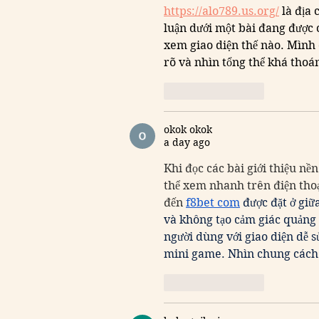
https://alo789.us.org/
 là địa
luận dưới một bài đang được 
xem giao diện thế nào. Mình 
rõ và nhìn tổng thể khá thoá
Like
Reply
okok okok
a day ago
Khi đọc các bài giới thiệu nền
thể xem nhanh trên điện thoại
đến
f8bet com
 được đặt ở gi
và không tạo cảm giác quảng 
người dùng với giao diện dễ 
mini game. Nhìn chung cách 
Like
Reply