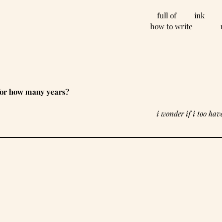
full of         ink         
how to write           
 for how many years?
 i wonder if i too ha