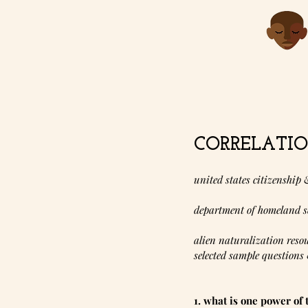
CORRELATION
united states citizenship
department of homeland s
alien naturalization resou
selected sample questions
1. what is one power of