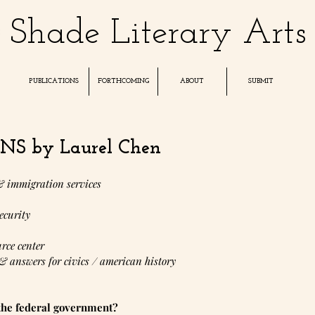
Shade Literary Arts
PUBLICATIONS
FORTHCOMING
ABOUT
SUBMIT
S by Laurel Chen
 & immigration services
ecurity
rce center
 & answers for civics / american history
 the federal government?