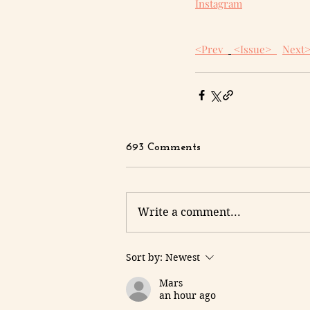
Instagram
<Prev  
 <Issue>  
Next
693 Comments
Write a comment...
Sort by:
Newest
Mars
an hour ago