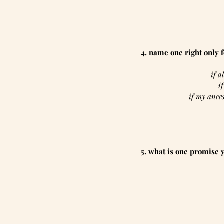
4. name one right only fo
if al
 i
if my ances
5. what is one promise