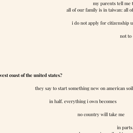
my parents tell me 
all of our family is in taiwan: all 
i do not apply for citizenship u
not to d
west coast of the united states?
 they say to start something new on american soil
in half. everything i own becomes              
no country will take me        
in parts