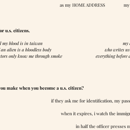
as my HOME ADDRESS                my
r u.s. citizens.
l my blood is in taiwan                                                                  
f an alien is a bloodless body                                              who write
tors only know me through smoke                             everything befo
 you make when you become a u.s. citizen?
 if they ask me for identification, my pas
when it expires, i watch the immigra
in half the officer presses 