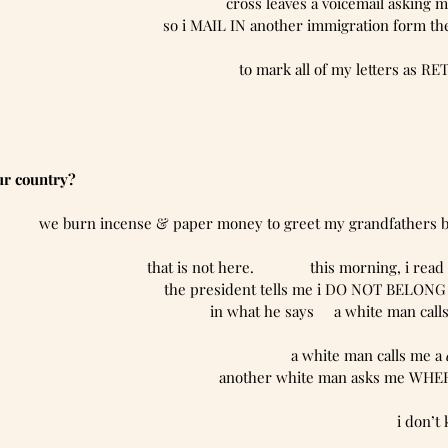
cross leaves a voicemail asking m
so i MAIL IN another immigration form ​the
to mark all of my letters as 
our country?
 we burn incense & paper money to greet my grandfathers
that is not here.              this morning, i r
the president tells me i DO NOT BELONG​ ​&
in what he says     a white man calls
a white man calls me a 
another white man asks me WH
i don’t