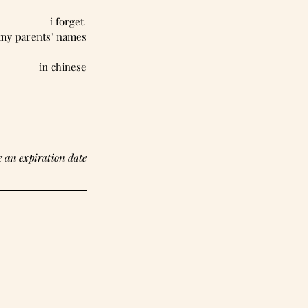
                  i forget 
   my parents’ names
in chinese
ve an expiration date